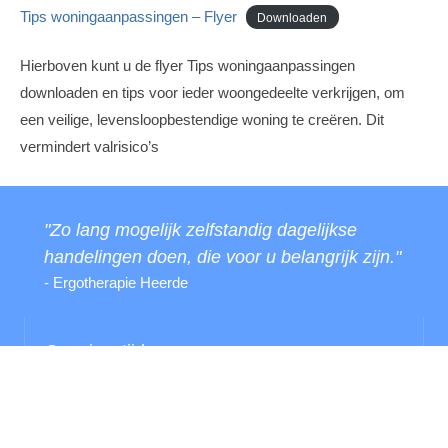
Tips woningaanpassingen – Flyer
Downloaden
Hierboven kunt u de flyer Tips woningaanpassingen
downloaden en tips voor ieder woongedeelte verkrijgen, om
een veilige, levensloopbestendige woning te creëren. Dit
vermindert valrisico’s
"Zo lang mogelijk zelfstandig dagelijkse
handelingen doen, die voor u belangrijk zijn."
- Ergotherapie Heerde
Openingstijden
Wij zijn elke werkdag open. Vandaag:
08:00 - 16.30